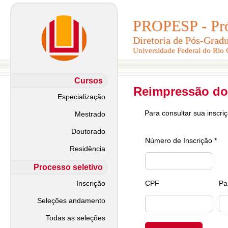
PROPESP - Pró-
PROPESP - Pró-
Diretoria de Pós-Grad
Diretoria de Pós-Grad
Universidade Federal do Rio
Universidade Federal do Rio
Cursos
Reimpressão do
Especialização
Para consultar sua inscri
Mestrado
Doutorado
Número de Inscrição *
Residência
Processo seletivo
Inscrição
CPF
Pa
Seleções andamento
Todas as seleções