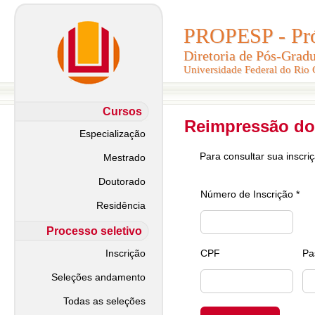
PROPESP - Pró-
PROPESP - Pró-
Diretoria de Pós-Grad
Diretoria de Pós-Grad
Universidade Federal do Rio
Universidade Federal do Rio
Cursos
Reimpressão do
Especialização
Para consultar sua inscri
Mestrado
Doutorado
Número de Inscrição *
Residência
Processo seletivo
Inscrição
CPF
Pa
Seleções andamento
Todas as seleções