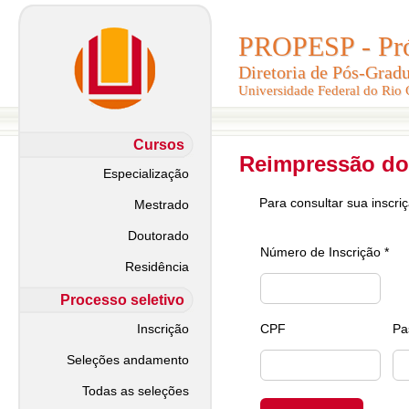
PROPESP - Pró-
PROPESP - Pró-
Diretoria de Pós-Grad
Diretoria de Pós-Grad
Universidade Federal do Rio
Universidade Federal do Rio
Cursos
Reimpressão do
Especialização
Para consultar sua inscri
Mestrado
Doutorado
Número de Inscrição *
Residência
Processo seletivo
Inscrição
CPF
Pa
Seleções andamento
Todas as seleções