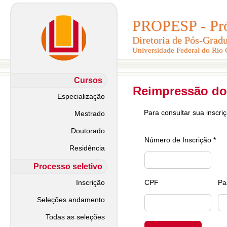
PROPESP - Pró-
PROPESP - Pró-
Diretoria de Pós-Grad
Diretoria de Pós-Grad
Universidade Federal do Rio
Universidade Federal do Rio
Cursos
Reimpressão do
Especialização
Para consultar sua inscri
Mestrado
Doutorado
Número de Inscrição *
Residência
Processo seletivo
Inscrição
CPF
Pa
Seleções andamento
Todas as seleções