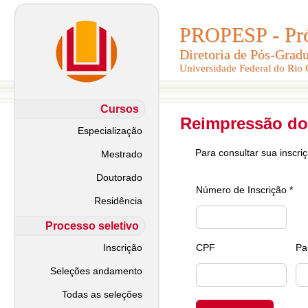
PROPESP - Pró-
PROPESP - Pró-
Diretoria de Pós-Grad
Diretoria de Pós-Grad
Universidade Federal do Rio
Universidade Federal do Rio
Cursos
Reimpressão do
Especialização
Para consultar sua inscri
Mestrado
Doutorado
Número de Inscrição *
Residência
Processo seletivo
Inscrição
CPF
Pa
Seleções andamento
Todas as seleções