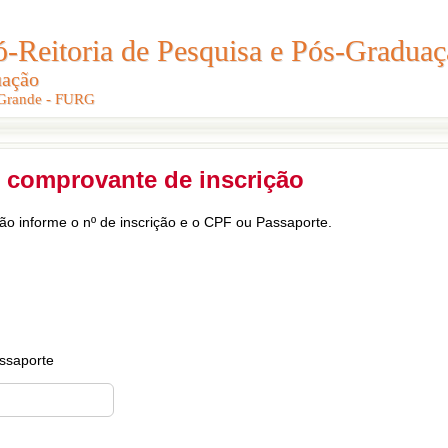
Reitoria de Pesquisa e Pós-Graduaç
Reitoria de Pesquisa e Pós-Gradua
uação
uação
 Grande - FURG
 Grande - FURG
 comprovante de inscrição
ção informe o nº de inscrição e o CPF ou Passaporte.
ssaporte