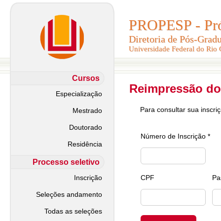
PROPESP - Pró-
PROPESP - Pró-
Diretoria de Pós-Grad
Diretoria de Pós-Grad
Universidade Federal do Rio
Universidade Federal do Rio
Cursos
Reimpressão do
Especialização
Para consultar sua inscri
Mestrado
Doutorado
Número de Inscrição *
Residência
Processo seletivo
Inscrição
CPF
Pa
Seleções andamento
Todas as seleções