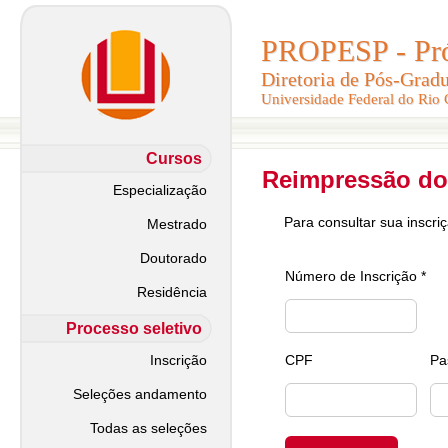
PROPESP - Pró-
PROPESP - Pró-
Diretoria de Pós-Grad
Diretoria de Pós-Grad
Universidade Federal do Rio
Universidade Federal do Rio
Cursos
Reimpressão do
Especialização
Para consultar sua inscri
Mestrado
Doutorado
Número de Inscrição *
Residência
Processo seletivo
Inscrição
CPF
Pa
Seleções andamento
Todas as seleções