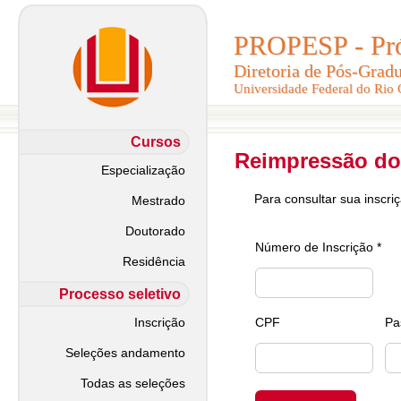
PROPESP - Pró-
PROPESP - Pró-
Diretoria de Pós-Grad
Diretoria de Pós-Grad
Universidade Federal do Rio
Universidade Federal do Rio
Cursos
Reimpressão do
Especialização
Para consultar sua inscri
Mestrado
Doutorado
Número de Inscrição *
Residência
Processo seletivo
Inscrição
CPF
Pa
Seleções andamento
Todas as seleções