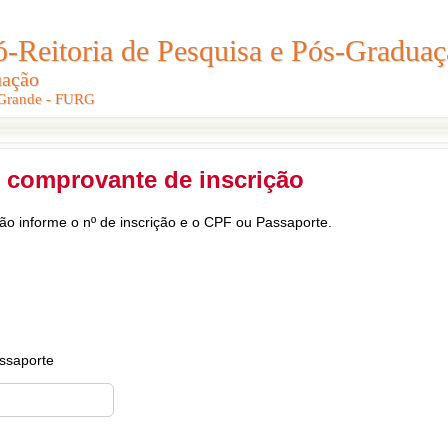
Reitoria de Pesquisa e Pós-Graduaç
Reitoria de Pesquisa e Pós-Gradua
uação
uação
 Grande - FURG
 Grande - FURG
 comprovante de inscrição
ção informe o nº de inscrição e o CPF ou Passaporte.
ssaporte