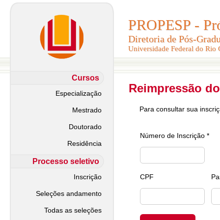
PROPESP - Pró-
PROPESP - Pró-
Diretoria de Pós-Grad
Diretoria de Pós-Grad
Universidade Federal do Rio
Universidade Federal do Rio
Cursos
Reimpressão do
Especialização
Para consultar sua inscri
Mestrado
Doutorado
Número de Inscrição *
Residência
Processo seletivo
Inscrição
CPF
Pa
Seleções andamento
Todas as seleções