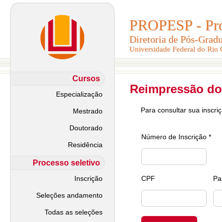
PROPESP - Pró-
PROPESP - Pró-
Diretoria de Pós-Grad
Diretoria de Pós-Grad
Universidade Federal do Rio
Universidade Federal do Rio
Cursos
Reimpressão do
Especialização
Para consultar sua inscri
Mestrado
Doutorado
Número de Inscrição *
Residência
Processo seletivo
Inscrição
CPF
Pa
Seleções andamento
Todas as seleções