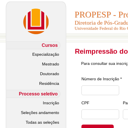
PROPESP - Pró-
PROPESP - Pró-
Diretoria de Pós-Grad
Diretoria de Pós-Grad
Universidade Federal do Rio
Universidade Federal do Rio
Cursos
Reimpressão do
Especialização
Para consultar sua inscri
Mestrado
Doutorado
Número de Inscrição *
Residência
Processo seletivo
Inscrição
CPF
Pa
Seleções andamento
Todas as seleções