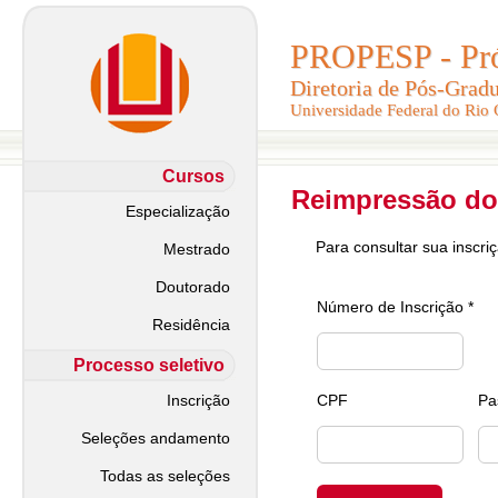
PROPESP - Pró-
PROPESP - Pró-
Diretoria de Pós-Grad
Diretoria de Pós-Grad
Universidade Federal do Rio
Universidade Federal do Rio
Cursos
Reimpressão do
Especialização
Para consultar sua inscri
Mestrado
Doutorado
Número de Inscrição *
Residência
Processo seletivo
Inscrição
CPF
Pa
Seleções andamento
Todas as seleções