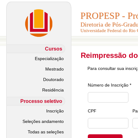
PROPESP - Pró-
PROPESP - Pró-
Diretoria de Pós-Grad
Diretoria de Pós-Grad
Universidade Federal do Rio
Universidade Federal do Rio
Cursos
Reimpressão do
Especialização
Para consultar sua inscri
Mestrado
Doutorado
Número de Inscrição *
Residência
Processo seletivo
Inscrição
CPF
Pa
Seleções andamento
Todas as seleções