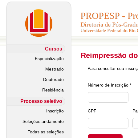
PROPESP - Pró-
PROPESP - Pró-
Diretoria de Pós-Grad
Diretoria de Pós-Grad
Universidade Federal do Rio
Universidade Federal do Rio
Cursos
Reimpressão do
Especialização
Para consultar sua inscri
Mestrado
Doutorado
Número de Inscrição *
Residência
Processo seletivo
Inscrição
CPF
Pa
Seleções andamento
Todas as seleções