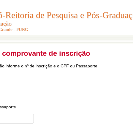
Reitoria de Pesquisa e Pós-Graduaç
Reitoria de Pesquisa e Pós-Gradua
uação
uação
 Grande - FURG
 Grande - FURG
 comprovante de inscrição
ção informe o nº de inscrição e o CPF ou Passaporte.
ssaporte