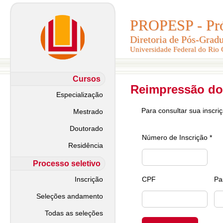
PROPESP - Pró-
PROPESP - Pró-
Diretoria de Pós-Grad
Diretoria de Pós-Grad
Universidade Federal do Rio
Universidade Federal do Rio
Cursos
Reimpressão do
Especialização
Para consultar sua inscri
Mestrado
Doutorado
Número de Inscrição *
Residência
Processo seletivo
Inscrição
CPF
Pa
Seleções andamento
Todas as seleções