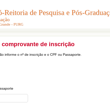
Reitoria de Pesquisa e Pós-Graduaç
Reitoria de Pesquisa e Pós-Gradua
uação
uação
 Grande - FURG
 Grande - FURG
 comprovante de inscrição
ção informe o nº de inscrição e o CPF ou Passaporte.
ssaporte