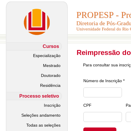
PROPESP - Pró-
PROPESP - Pró-
Diretoria de Pós-Grad
Diretoria de Pós-Grad
Universidade Federal do Rio
Universidade Federal do Rio
Cursos
Reimpressão do
Especialização
Para consultar sua inscri
Mestrado
Doutorado
Número de Inscrição *
Residência
Processo seletivo
Inscrição
CPF
Pa
Seleções andamento
Todas as seleções