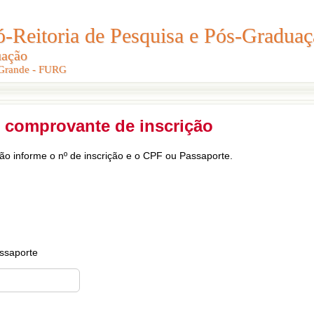
Reitoria de Pesquisa e Pós-Graduaç
Reitoria de Pesquisa e Pós-Gradua
uação
uação
 Grande - FURG
 Grande - FURG
 comprovante de inscrição
ção informe o nº de inscrição e o CPF ou Passaporte.
ssaporte