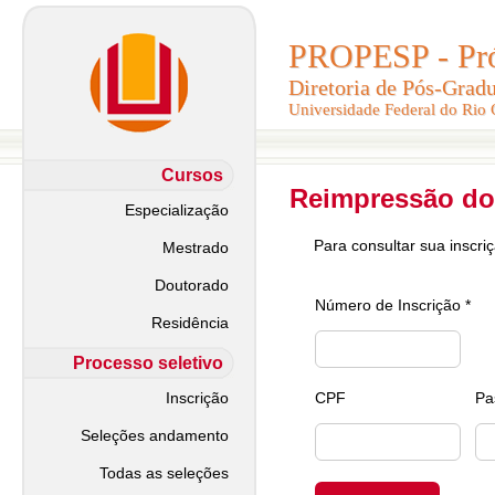
PROPESP - Pró-
PROPESP - Pró-
Diretoria de Pós-Grad
Diretoria de Pós-Grad
Universidade Federal do Rio
Universidade Federal do Rio
Cursos
Reimpressão do
Especialização
Para consultar sua inscri
Mestrado
Doutorado
Número de Inscrição *
Residência
Processo seletivo
Inscrição
CPF
Pa
Seleções andamento
Todas as seleções