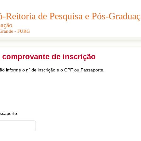
Reitoria de Pesquisa e Pós-Graduaç
Reitoria de Pesquisa e Pós-Gradua
uação
uação
 Grande - FURG
 Grande - FURG
 comprovante de inscrição
ção informe o nº de inscrição e o CPF ou Passaporte.
ssaporte