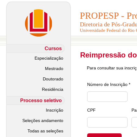
PROPESP - Pró-
PROPESP - Pró-
Diretoria de Pós-Grad
Diretoria de Pós-Grad
Universidade Federal do Rio
Universidade Federal do Rio
Cursos
Reimpressão do
Especialização
Para consultar sua inscri
Mestrado
Doutorado
Número de Inscrição *
Residência
Processo seletivo
Inscrição
CPF
Pa
Seleções andamento
Todas as seleções