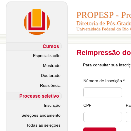
PROPESP - Pró-
PROPESP - Pró-
Diretoria de Pós-Grad
Diretoria de Pós-Grad
Universidade Federal do Rio
Universidade Federal do Rio
Cursos
Reimpressão do
Especialização
Para consultar sua inscri
Mestrado
Doutorado
Número de Inscrição *
Residência
Processo seletivo
Inscrição
CPF
Pa
Seleções andamento
Todas as seleções