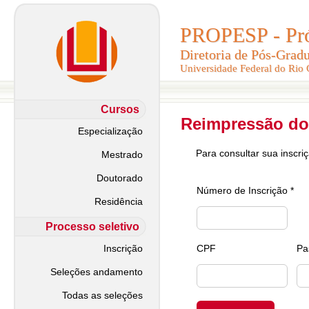
PROPESP - Pró-
PROPESP - Pró-
Diretoria de Pós-Grad
Diretoria de Pós-Grad
Universidade Federal do Rio
Universidade Federal do Rio
Cursos
Reimpressão do
Especialização
Para consultar sua inscri
Mestrado
Doutorado
Número de Inscrição *
Residência
Processo seletivo
Inscrição
CPF
Pa
Seleções andamento
Todas as seleções