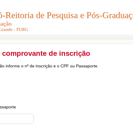
Reitoria de Pesquisa e Pós-Graduaç
Reitoria de Pesquisa e Pós-Gradua
uação
uação
 Grande - FURG
 Grande - FURG
 comprovante de inscrição
ção informe o nº de inscrição e o CPF ou Passaporte.
ssaporte