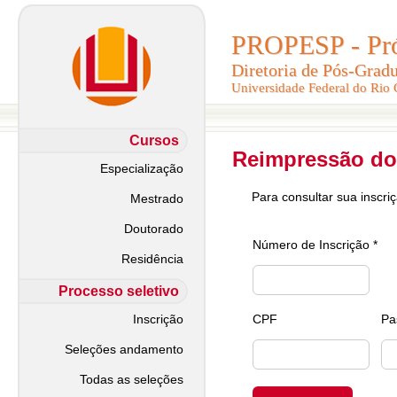
PROPESP - Pró-
PROPESP - Pró-
Diretoria de Pós-Grad
Diretoria de Pós-Grad
Universidade Federal do Rio
Universidade Federal do Rio
Cursos
Reimpressão do
Especialização
Para consultar sua inscri
Mestrado
Doutorado
Número de Inscrição *
Residência
Processo seletivo
Inscrição
CPF
Pa
Seleções andamento
Todas as seleções