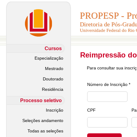
PROPESP - Pró-
PROPESP - Pró-
Diretoria de Pós-Grad
Diretoria de Pós-Grad
Universidade Federal do Rio
Universidade Federal do Rio
Cursos
Reimpressão do
Especialização
Para consultar sua inscri
Mestrado
Doutorado
Número de Inscrição *
Residência
Processo seletivo
Inscrição
CPF
Pa
Seleções andamento
Todas as seleções