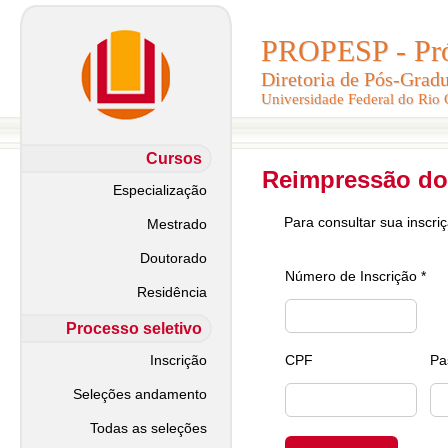
PROPESP - Pró-
PROPESP - Pró-
Diretoria de Pós-Grad
Diretoria de Pós-Grad
Universidade Federal do Rio
Universidade Federal do Rio
Cursos
Reimpressão do
Especialização
Para consultar sua inscri
Mestrado
Doutorado
Número de Inscrição *
Residência
Processo seletivo
Inscrição
CPF
Pa
Seleções andamento
Todas as seleções