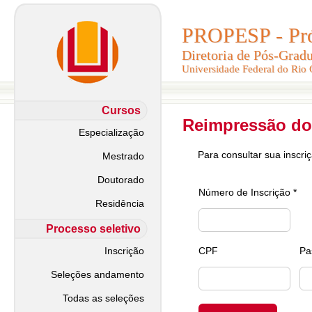
PROPESP - Pró-
PROPESP - Pró-
Diretoria de Pós-Grad
Diretoria de Pós-Grad
Universidade Federal do Rio
Universidade Federal do Rio
Cursos
Reimpressão do
Especialização
Para consultar sua inscri
Mestrado
Doutorado
Número de Inscrição *
Residência
Processo seletivo
Inscrição
CPF
Pa
Seleções andamento
Todas as seleções