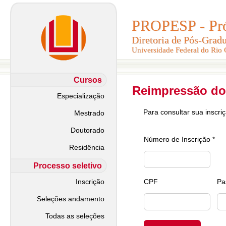
PROPESP - Pró-
PROPESP - Pró-
Diretoria de Pós-Grad
Diretoria de Pós-Grad
Universidade Federal do Rio
Universidade Federal do Rio
Cursos
Reimpressão do
Especialização
Para consultar sua inscri
Mestrado
Doutorado
Número de Inscrição *
Residência
Processo seletivo
Inscrição
CPF
Pa
Seleções andamento
Todas as seleções