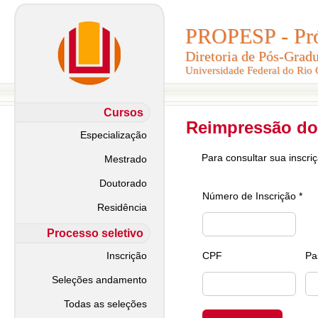
PROPESP - Pró-
PROPESP - Pró-
Diretoria de Pós-Grad
Diretoria de Pós-Grad
Universidade Federal do Rio
Universidade Federal do Rio
Cursos
Reimpressão do
Especialização
Para consultar sua inscri
Mestrado
Doutorado
Número de Inscrição *
Residência
Processo seletivo
Inscrição
CPF
Pa
Seleções andamento
Todas as seleções