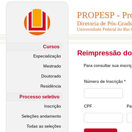
PROPESP - Pró-
PROPESP - Pró-
Diretoria de Pós-Grad
Diretoria de Pós-Grad
Universidade Federal do Rio
Universidade Federal do Rio
Cursos
Reimpressão do
Especialização
Para consultar sua inscri
Mestrado
Doutorado
Número de Inscrição *
Residência
Processo seletivo
Inscrição
CPF
Pa
Seleções andamento
Todas as seleções