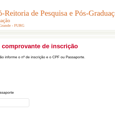
Reitoria de Pesquisa e Pós-Graduaç
Reitoria de Pesquisa e Pós-Gradua
uação
uação
 Grande - FURG
 Grande - FURG
 comprovante de inscrição
ção informe o nº de inscrição e o CPF ou Passaporte.
ssaporte