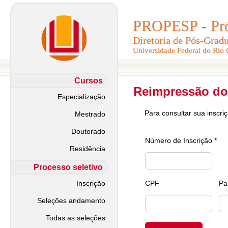
PROPESP - Pró-
PROPESP - Pró-
Diretoria de Pós-Grad
Diretoria de Pós-Grad
Universidade Federal do Rio
Universidade Federal do Rio
Cursos
Reimpressão do
Especialização
Para consultar sua inscri
Mestrado
Doutorado
Número de Inscrição *
Residência
Processo seletivo
Inscrição
CPF
Pa
Seleções andamento
Todas as seleções