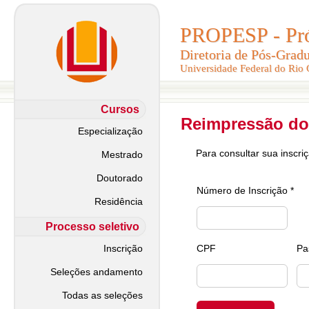
PROPESP - Pró-
PROPESP - Pró-
Diretoria de Pós-Grad
Diretoria de Pós-Grad
Universidade Federal do Rio
Universidade Federal do Rio
Cursos
Reimpressão do
Especialização
Para consultar sua inscri
Mestrado
Doutorado
Número de Inscrição *
Residência
Processo seletivo
Inscrição
CPF
Pa
Seleções andamento
Todas as seleções