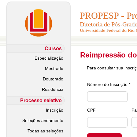
PROPESP - Pró-
PROPESP - Pró-
Diretoria de Pós-Grad
Diretoria de Pós-Grad
Universidade Federal do Rio
Universidade Federal do Rio
Cursos
Reimpressão do
Especialização
Para consultar sua inscri
Mestrado
Doutorado
Número de Inscrição *
Residência
Processo seletivo
Inscrição
CPF
Pa
Seleções andamento
Todas as seleções