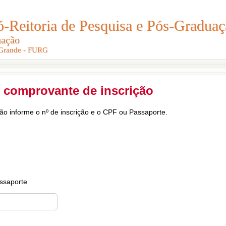
Reitoria de Pesquisa e Pós-Graduaç
Reitoria de Pesquisa e Pós-Gradua
uação
uação
 Grande - FURG
 Grande - FURG
 comprovante de inscrição
ção informe o nº de inscrição e o CPF ou Passaporte.
ssaporte