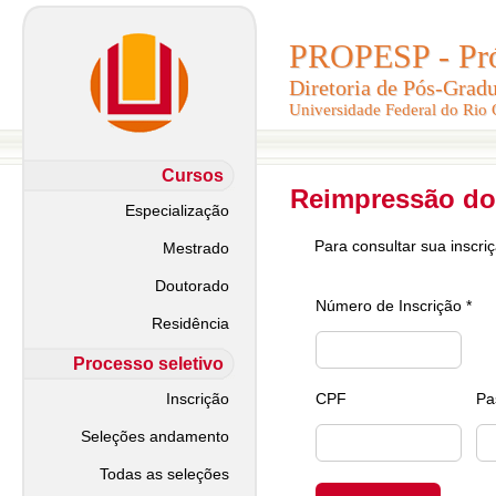
PROPESP - Pró-
PROPESP - Pró-
Diretoria de Pós-Grad
Diretoria de Pós-Grad
Universidade Federal do Rio
Universidade Federal do Rio
Cursos
Reimpressão do
Especialização
Para consultar sua inscri
Mestrado
Doutorado
Número de Inscrição *
Residência
Processo seletivo
Inscrição
CPF
Pa
Seleções andamento
Todas as seleções