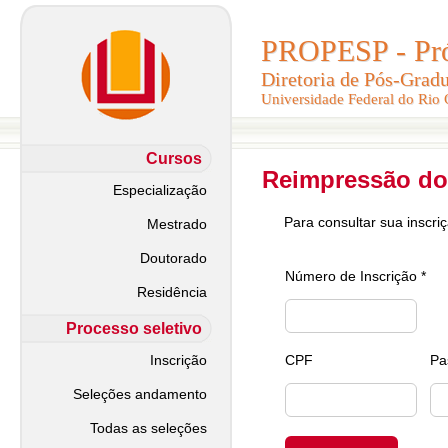
PROPESP - Pró-
PROPESP - Pró-
Diretoria de Pós-Grad
Diretoria de Pós-Grad
Universidade Federal do Rio
Universidade Federal do Rio
Cursos
Reimpressão do
Especialização
Para consultar sua inscri
Mestrado
Doutorado
Número de Inscrição *
Residência
Processo seletivo
Inscrição
CPF
Pa
Seleções andamento
Todas as seleções