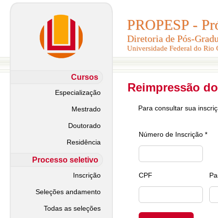
PROPESP - Pró-
PROPESP - Pró-
Diretoria de Pós-Grad
Diretoria de Pós-Grad
Universidade Federal do Rio
Universidade Federal do Rio
Cursos
Reimpressão do
Especialização
Para consultar sua inscri
Mestrado
Doutorado
Número de Inscrição *
Residência
Processo seletivo
Inscrição
CPF
Pa
Seleções andamento
Todas as seleções