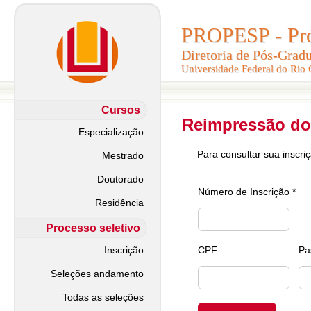
PROPESP - Pró-
PROPESP - Pró-
Diretoria de Pós-Grad
Diretoria de Pós-Grad
Universidade Federal do Rio
Universidade Federal do Rio
Cursos
Reimpressão do
Especialização
Para consultar sua inscri
Mestrado
Doutorado
Número de Inscrição *
Residência
Processo seletivo
Inscrição
CPF
Pa
Seleções andamento
Todas as seleções