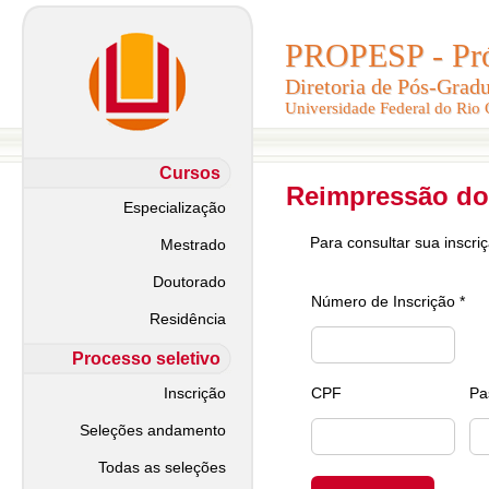
PROPESP - Pró-
PROPESP - Pró-
Diretoria de Pós-Grad
Diretoria de Pós-Grad
Universidade Federal do Rio
Universidade Federal do Rio
Cursos
Reimpressão do
Especialização
Para consultar sua inscri
Mestrado
Doutorado
Número de Inscrição *
Residência
Processo seletivo
Inscrição
CPF
Pa
Seleções andamento
Todas as seleções