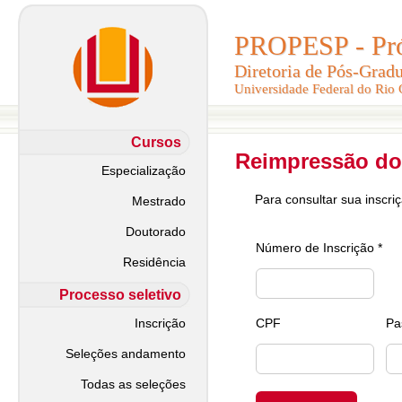
PROPESP - Pró-
PROPESP - Pró-
Diretoria de Pós-Grad
Diretoria de Pós-Grad
Universidade Federal do Rio
Universidade Federal do Rio
Cursos
Reimpressão do
Especialização
Para consultar sua inscri
Mestrado
Doutorado
Número de Inscrição *
Residência
Processo seletivo
Inscrição
CPF
Pa
Seleções andamento
Todas as seleções