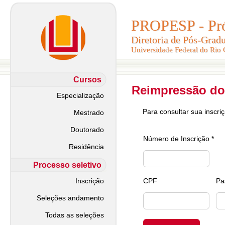
PROPESP - Pró-
PROPESP - Pró-
Diretoria de Pós-Grad
Diretoria de Pós-Grad
Universidade Federal do Rio
Universidade Federal do Rio
Cursos
Reimpressão do
Especialização
Para consultar sua inscri
Mestrado
Doutorado
Número de Inscrição *
Residência
Processo seletivo
Inscrição
CPF
Pa
Seleções andamento
Todas as seleções