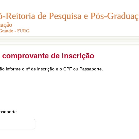
Reitoria de Pesquisa e Pós-Graduaç
Reitoria de Pesquisa e Pós-Gradua
uação
uação
 Grande - FURG
 Grande - FURG
 comprovante de inscrição
ção informe o nº de inscrição e o CPF ou Passaporte.
ssaporte