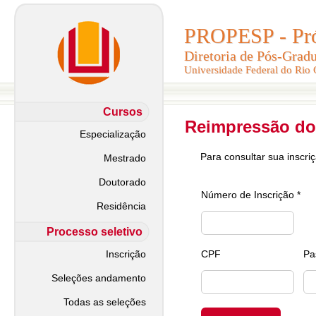
PROPESP - Pró-
PROPESP - Pró-
Diretoria de Pós-Grad
Diretoria de Pós-Grad
Universidade Federal do Rio
Universidade Federal do Rio
Cursos
Reimpressão do
Especialização
Para consultar sua inscri
Mestrado
Doutorado
Número de Inscrição *
Residência
Processo seletivo
Inscrição
CPF
Pa
Seleções andamento
Todas as seleções