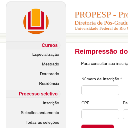
PROPESP - Pró-
PROPESP - Pró-
Diretoria de Pós-Grad
Diretoria de Pós-Grad
Universidade Federal do Rio
Universidade Federal do Rio
Cursos
Reimpressão do
Especialização
Para consultar sua inscri
Mestrado
Doutorado
Número de Inscrição *
Residência
Processo seletivo
Inscrição
CPF
Pa
Seleções andamento
Todas as seleções