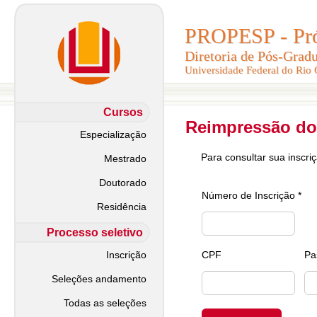
PROPESP - Pró-
PROPESP - Pró-
Diretoria de Pós-Grad
Diretoria de Pós-Grad
Universidade Federal do Rio
Universidade Federal do Rio
Cursos
Reimpressão do
Especialização
Para consultar sua inscri
Mestrado
Doutorado
Número de Inscrição *
Residência
Processo seletivo
Inscrição
CPF
Pa
Seleções andamento
Todas as seleções