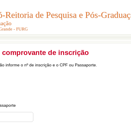
Reitoria de Pesquisa e Pós-Graduaç
Reitoria de Pesquisa e Pós-Gradua
uação
uação
 Grande - FURG
 Grande - FURG
 comprovante de inscrição
ção informe o nº de inscrição e o CPF ou Passaporte.
ssaporte