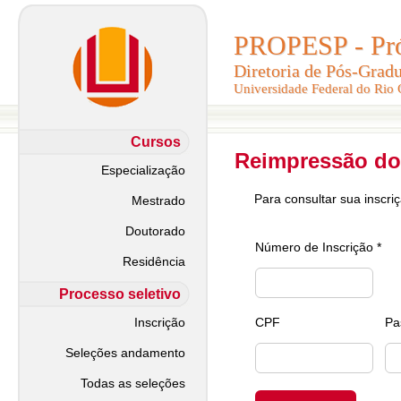
PROPESP - Pró-
PROPESP - Pró-
Diretoria de Pós-Grad
Diretoria de Pós-Grad
Universidade Federal do Rio
Universidade Federal do Rio
Cursos
Reimpressão do
Especialização
Para consultar sua inscri
Mestrado
Doutorado
Número de Inscrição *
Residência
Processo seletivo
Inscrição
CPF
Pa
Seleções andamento
Todas as seleções