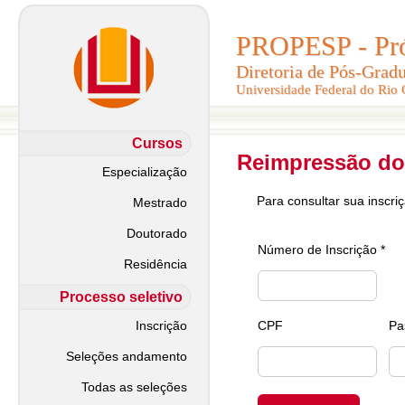
PROPESP - Pró-
PROPESP - Pró-
Diretoria de Pós-Grad
Diretoria de Pós-Grad
Universidade Federal do Rio
Universidade Federal do Rio
Cursos
Reimpressão do
Especialização
Para consultar sua inscri
Mestrado
Doutorado
Número de Inscrição *
Residência
Processo seletivo
Inscrição
CPF
Pa
Seleções andamento
Todas as seleções