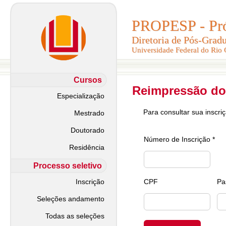
PROPESP - Pró-
PROPESP - Pró-
Diretoria de Pós-Grad
Diretoria de Pós-Grad
Universidade Federal do Rio
Universidade Federal do Rio
Cursos
Reimpressão do
Especialização
Para consultar sua inscri
Mestrado
Doutorado
Número de Inscrição *
Residência
Processo seletivo
Inscrição
CPF
Pa
Seleções andamento
Todas as seleções