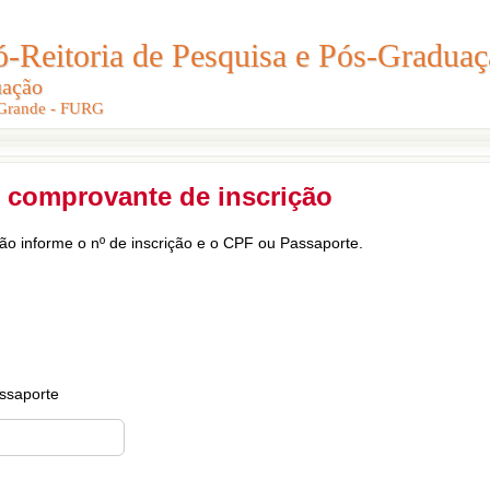
Reitoria de Pesquisa e Pós-Graduaç
Reitoria de Pesquisa e Pós-Gradua
uação
uação
 Grande - FURG
 Grande - FURG
 comprovante de inscrição
ção informe o nº de inscrição e o CPF ou Passaporte.
ssaporte