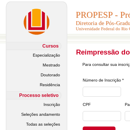
PROPESP - Pró-
PROPESP - Pró-
Diretoria de Pós-Grad
Diretoria de Pós-Grad
Universidade Federal do Rio
Universidade Federal do Rio
Cursos
Reimpressão do
Especialização
Para consultar sua inscri
Mestrado
Doutorado
Número de Inscrição *
Residência
Processo seletivo
Inscrição
CPF
Pa
Seleções andamento
Todas as seleções