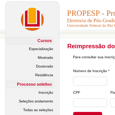
PROPESP - Pró-
PROPESP - Pró-
Diretoria de Pós-Grad
Diretoria de Pós-Grad
Universidade Federal do Rio
Universidade Federal do Rio
Cursos
Reimpressão do
Especialização
Para consultar sua inscri
Mestrado
Doutorado
Número de Inscrição *
Residência
Processo seletivo
Inscrição
CPF
Pa
Seleções andamento
Todas as seleções