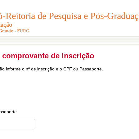
Reitoria de Pesquisa e Pós-Graduaç
Reitoria de Pesquisa e Pós-Gradua
uação
uação
 Grande - FURG
 Grande - FURG
 comprovante de inscrição
ção informe o nº de inscrição e o CPF ou Passaporte.
ssaporte