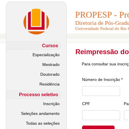
PROPESP - Pró-
PROPESP - Pró-
Diretoria de Pós-Grad
Diretoria de Pós-Grad
Universidade Federal do Rio
Universidade Federal do Rio
Cursos
Reimpressão do
Especialização
Para consultar sua inscri
Mestrado
Doutorado
Número de Inscrição *
Residência
Processo seletivo
Inscrição
CPF
Pa
Seleções andamento
Todas as seleções