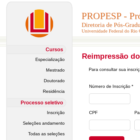
PROPESP - Pró-
PROPESP - Pró-
Diretoria de Pós-Grad
Diretoria de Pós-Grad
Universidade Federal do Rio
Universidade Federal do Rio
Cursos
Reimpressão do
Especialização
Para consultar sua inscri
Mestrado
Doutorado
Número de Inscrição *
Residência
Processo seletivo
Inscrição
CPF
Pa
Seleções andamento
Todas as seleções