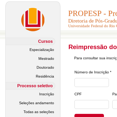
PROPESP - Pró-
PROPESP - Pró-
Diretoria de Pós-Grad
Diretoria de Pós-Grad
Universidade Federal do Rio
Universidade Federal do Rio
Cursos
Reimpressão do
Especialização
Para consultar sua inscri
Mestrado
Doutorado
Número de Inscrição *
Residência
Processo seletivo
Inscrição
CPF
Pa
Seleções andamento
Todas as seleções