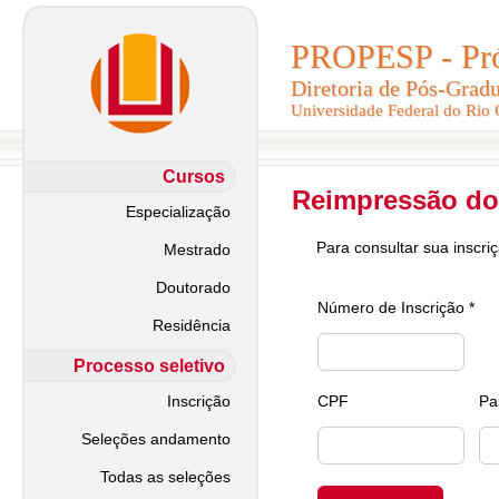
PROPESP - Pró-
PROPESP - Pró-
Diretoria de Pós-Grad
Diretoria de Pós-Grad
Universidade Federal do Rio
Universidade Federal do Rio
Cursos
Reimpressão do
Especialização
Para consultar sua inscri
Mestrado
Doutorado
Número de Inscrição *
Residência
Processo seletivo
Inscrição
CPF
Pa
Seleções andamento
Todas as seleções